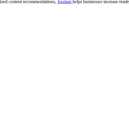
lized content recommendations,
Joomag
helps businesses increase read